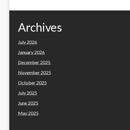
Archives
July 2026
January 2026
December 2025
November 2025
October 2025
July 2025
June 2025
May 2025