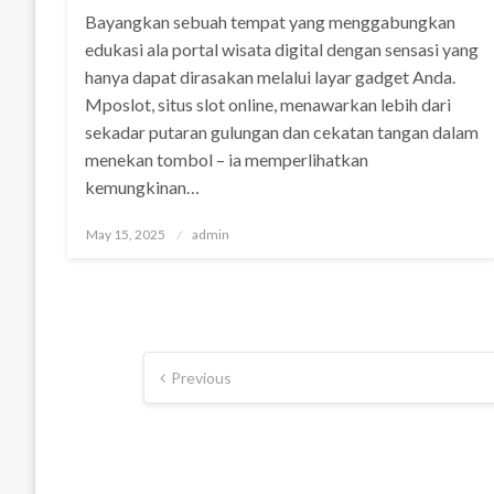
Bayangkan sebuah tempat yang menggabungkan
edukasi ala portal wisata digital dengan sensasi yang
hanya dapat dirasakan melalui layar gadget Anda.
Mposlot, situs slot online, menawarkan lebih dari
sekadar putaran gulungan dan cekatan tangan dalam
menekan tombol – ia memperlihatkan
kemungkinan…
Posted
May 15, 2025
admin
on
Posts
Previous
pagination