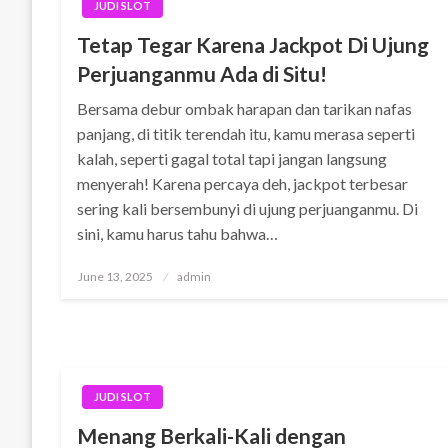
JUDI SLOT
Tetap Tegar Karena Jackpot Di Ujung
Perjuanganmu Ada di Situ!
Bersama debur ombak harapan dan tarikan nafas
panjang, di titik terendah itu, kamu merasa seperti
kalah, seperti gagal total tapi jangan langsung
menyerah! Karena percaya deh, jackpot terbesar
sering kali bersembunyi di ujung perjuanganmu. Di
sini, kamu harus tahu bahwa…
Posted
June 13, 2025
admin
on
JUDI SLOT
Menang Berkali-Kali dengan