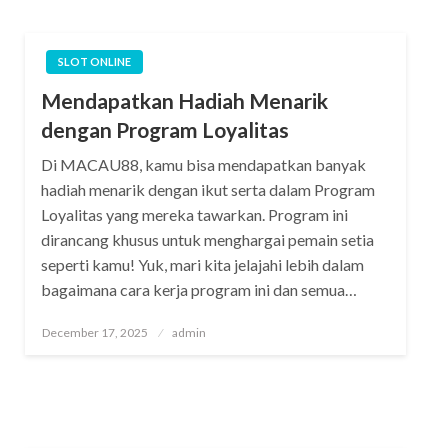
SLOT ONLINE
Mendapatkan Hadiah Menarik
dengan Program Loyalitas
Di MACAU88, kamu bisa mendapatkan banyak
hadiah menarik dengan ikut serta dalam Program
Loyalitas yang mereka tawarkan. Program ini
dirancang khusus untuk menghargai pemain setia
seperti kamu! Yuk, mari kita jelajahi lebih dalam
bagaimana cara kerja program ini dan semua…
Posted
December 17, 2025
admin
on