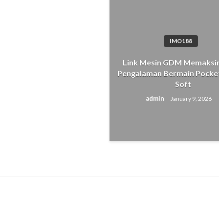
IMO188
Link Mesin GDM Memaksi
Pengalaman Bermain Pocke
Soft
admin
January 9, 2026