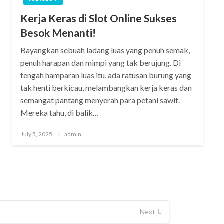
Kerja Keras di Slot Online Sukses
Besok Menanti!
Bayangkan sebuah ladang luas yang penuh semak,
penuh harapan dan mimpi yang tak berujung. Di
tengah hamparan luas itu, ada ratusan burung yang
tak henti berkicau, melambangkan kerja keras dan
semangat pantang menyerah para petani sawit.
Mereka tahu, di balik…
Posted
July 5, 2025
admin
on
Next