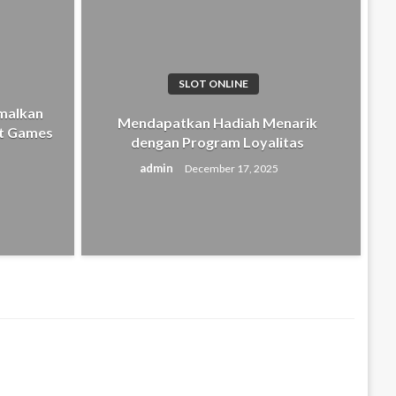
SLOT ONLINE
malkan
Mendapatkan Hadiah Menarik
t Games
dengan Program Loyalitas
admin
December 17, 2025