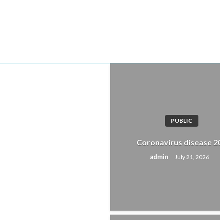
PUBLIC
Coronavirus disease 2
admin
July 21, 2026