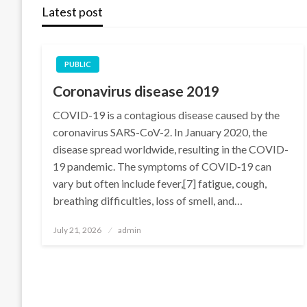
Latest post
PUBLIC
Coronavirus disease 2019
COVID-19 is a contagious disease caused by the
coronavirus SARS-CoV-2. In January 2020, the
disease spread worldwide, resulting in the COVID-
19 pandemic. The symptoms of COVID‑19 can
vary but often include fever,[7] fatigue, cough,
breathing difficulties, loss of smell, and…
Posted
July 21, 2026
admin
on