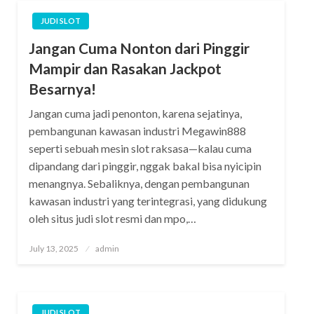
JUDI SLOT
Jangan Cuma Nonton dari Pinggir
Mampir dan Rasakan Jackpot
Besarnya!
Jangan cuma jadi penonton, karena sejatinya,
pembangunan kawasan industri Megawin888
seperti sebuah mesin slot raksasa—kalau cuma
dipandang dari pinggir, nggak bakal bisa nyicipin
menangnya. Sebaliknya, dengan pembangunan
kawasan industri yang terintegrasi, yang didukung
oleh situs judi slot resmi dan mpo,…
Posted
July 13, 2025
admin
on
JUDI SLOT