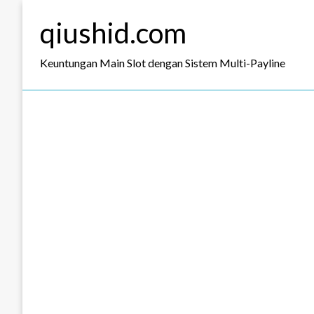
Skip
qiushid.com
to
content
Keuntungan Main Slot dengan Sistem Multi-Payline