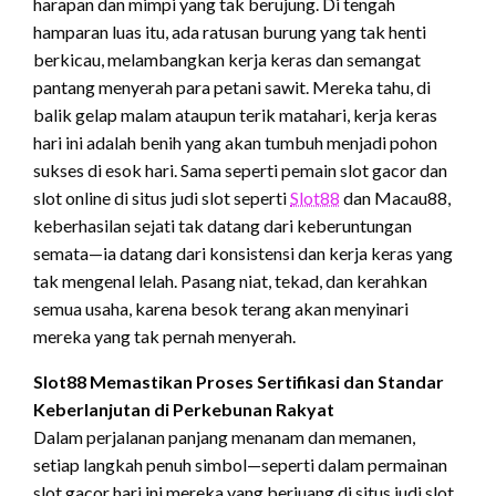
harapan dan mimpi yang tak berujung. Di tengah
hamparan luas itu, ada ratusan burung yang tak henti
berkicau, melambangkan kerja keras dan semangat
pantang menyerah para petani sawit. Mereka tahu, di
balik gelap malam ataupun terik matahari, kerja keras
hari ini adalah benih yang akan tumbuh menjadi pohon
sukses di esok hari. Sama seperti pemain slot gacor dan
slot online di situs judi slot seperti
Slot88
dan Macau88,
keberhasilan sejati tak datang dari keberuntungan
semata—ia datang dari konsistensi dan kerja keras yang
tak mengenal lelah. Pasang niat, tekad, dan kerahkan
semua usaha, karena besok terang akan menyinari
mereka yang tak pernah menyerah.
Slot88 Memastikan Proses Sertifikasi dan Standar
Keberlanjutan di Perkebunan Rakyat
Dalam perjalanan panjang menanam dan memanen,
setiap langkah penuh simbol—seperti dalam permainan
slot gacor hari ini mereka yang berjuang di situs judi slot