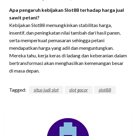
Apa pengaruh kebijakan Slot88 terhadap harga jual
sawit petani?
Kebijakan Slot88 memungkinkan stabilitas harga,
insentif, dan peningkatan nilai tambah dari hasil panen,
serta memperkuat pemasaran sehingga petani
mendapatkan harga yang adil dan menguntungkan.
Mereka tahu, kerja keras di ladang dan keberanian dalam
bertransformasi akan menghasilkan kemenangan besar
di masa depan.
Tagged:
situs judi slot
slot gacor
slot88