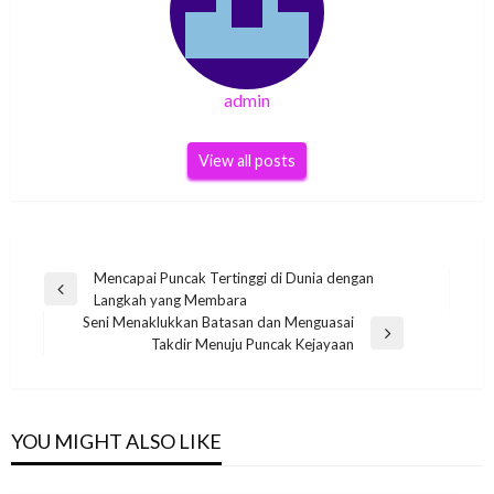
admin
View all posts
Post
Mencapai Puncak Tertinggi di Dunia dengan
Previous
Langkah yang Membara
navigation
Post
Seni Menaklukkan Batasan dan Menguasai
Next
Takdir Menuju Puncak Kejayaan
Post
YOU MIGHT ALSO LIKE