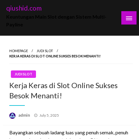
Skip
qiushid.com
to
Keuntungan Main Slot dengan Sistem Multi-
content
Payline
HOMEPAGE
JUDI SLOT
KERJA KERAS DI SLOT ONLINE SUKSES BESOK MENANTI!
JUDI SLOT
Kerja Keras di Slot Online Sukses
Besok Menanti!
Posted
admin
July 5, 2025
on
Bayangkan sebuah ladang luas yang penuh semak, penuh