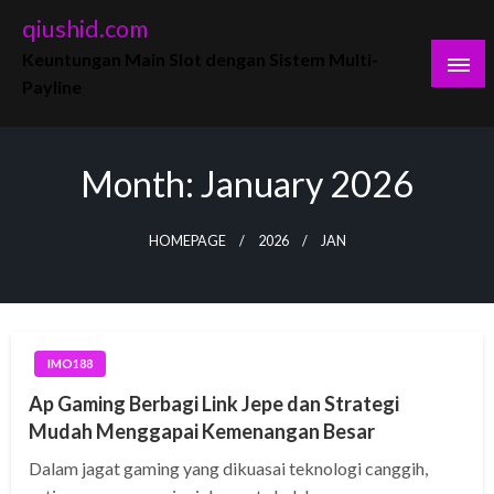
Skip
qiushid.com
to
Keuntungan Main Slot dengan Sistem Multi-
content
Payline
Month:
January 2026
HOMEPAGE
2026
JAN
IMO188
Ap Gaming Berbagi Link Jepe dan Strategi
Mudah Menggapai Kemenangan Besar
Dalam jagat gaming yang dikuasai teknologi canggih,