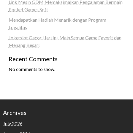
Link Mesin GDM Memaksimalkan Pengalaman Bermain
Pocket Games Soft
Mendapatkan Hadiah Menarik dengan Program
Loyalitas
Jokerslot Gacor Hari Ini, Main Semua Game Favorit dan
Menang Besar!
Recent Comments
No comments to show.
Archives
July 2026