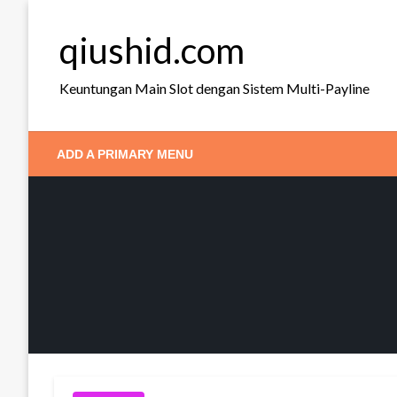
Skip
to
qiushid.com
content
Keuntungan Main Slot dengan Sistem Multi-Payline
ADD A PRIMARY MENU