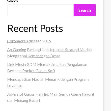
Search
Search
Recent Posts
Coronavirus disease 2019
Ap Gaming Berbagi Link Jepe dan Strategi Mudah
Menggapai Kemenangan Besar
Link Mesin GDM Memaksimalkan Pengalaman
Bermain Pocket Games Soft
Mendapatkan Hadiah Menarik dengan Program
Loyalitas
Jokerslot Gacor Hari Ini, Main Semua Game Favorit
dan Menang Besar!