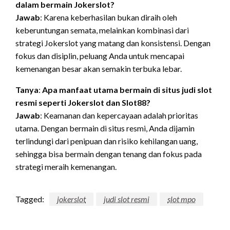
dalam bermain Jokerslot?
Jawab
: Karena keberhasilan bukan diraih oleh
keberuntungan semata, melainkan kombinasi dari
strategi Jokerslot yang matang dan konsistensi. Dengan
fokus dan disiplin, peluang Anda untuk mencapai
kemenangan besar akan semakin terbuka lebar.
Tanya
:
Apa manfaat utama bermain di situs judi slot
resmi seperti Jokerslot dan Slot88?
Jawab
: Keamanan dan kepercayaan adalah prioritas
utama. Dengan bermain di situs resmi, Anda dijamin
terlindungi dari penipuan dan risiko kehilangan uang,
sehingga bisa bermain dengan tenang dan fokus pada
strategi meraih kemenangan.
Tagged:
jokerslot
judi slot resmi
slot mpo