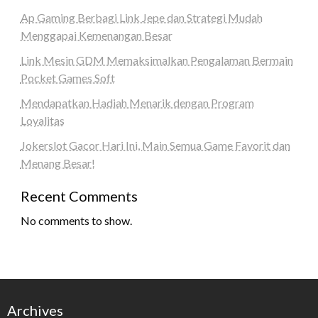
Ap Gaming Berbagi Link Jepe dan Strategi Mudah
Menggapai Kemenangan Besar
Link Mesin GDM Memaksimalkan Pengalaman Bermain
Pocket Games Soft
Mendapatkan Hadiah Menarik dengan Program
Loyalitas
Jokerslot Gacor Hari Ini, Main Semua Game Favorit dan
Menang Besar!
Recent Comments
No comments to show.
Archives