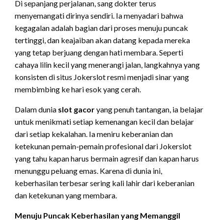
Di sepanjang perjalanan, sang dokter terus
menyemangati dirinya sendiri. Ia menyadari bahwa
kegagalan adalah bagian dari proses menuju puncak
tertinggi, dan keajaiban akan datang kepada mereka
yang tetap berjuang dengan hati membara. Seperti
cahaya lilin kecil yang menerangi jalan, langkahnya yang
konsisten di situs Jokerslot resmi menjadi sinar yang
membimbing ke hari esok yang cerah.
Dalam dunia
slot gacor
yang penuh tantangan, ia belajar
untuk menikmati setiap kemenangan kecil dan belajar
dari setiap kekalahan. Ia meniru keberanian dan
ketekunan pemain-pemain profesional dari Jokerslot
yang tahu kapan harus bermain agresif dan kapan harus
menunggu peluang emas. Karena di dunia ini,
keberhasilan terbesar sering kali lahir dari keberanian
dan ketekunan yang membara.
Menuju Puncak Keberhasilan yang Memanggil