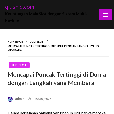
Skip
qiushid.com
to
Keuntungan Main Slot dengan Sistem Multi-
content
Payline
HOMEPAGE
JUDI SLOT
MENCAPAI PUNCAK TERTINGGI DI DUNIA DENGAN LANGKAH YANG
MEMBARA
JUDI SLOT
Mencapai Puncak Tertinggi di Dunia
dengan Langkah yang Membara
Posted
admin
June 30, 2025
on
Dalam perjalanan panjang yang penuh liku, hanya mereka