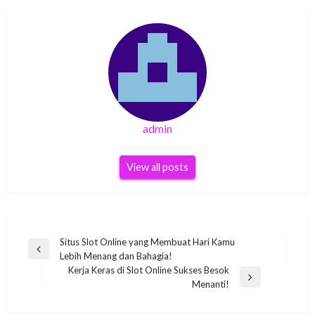
admin
View all posts
Post
Situs Slot Online yang Membuat Hari Kamu
Previous
Lebih Menang dan Bahagia!
navigation
Post
Kerja Keras di Slot Online Sukses Besok
Next
Menanti!
Post